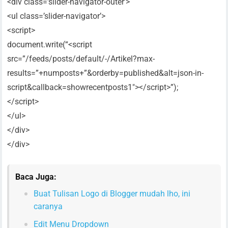
<div class=’slider-navigator-outer’>
<ul class=’slider-navigator’>
<script>
document.write(“<script
src=”/feeds/posts/default/-/Artikel?max-
results=”+numposts+”&orderby=published&alt=json-in-
script&callback=showrecentposts1″></script>”);
</script>
</ul>
</div>
</div>
Baca Juga:
Buat Tulisan Logo di Blogger mudah lho, ini
caranya
Edit Menu Dropdown