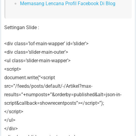
Memasang Lencana Profil Facebook Di Blog
Settingan Slide :
<div class=’lof-main-wapper’ id=’slider’>
<div class=’slider-main-outer’>
<ul class=’slider-main-wapper’>
<script>
document.write(“<script
src=”/feeds/posts/default/-/Artikel?max-
results=”+numposts+”&orderby=published&alt=json-in-
script&callback=showrecentposts”></script>”);
</script>
</ul>
</div>