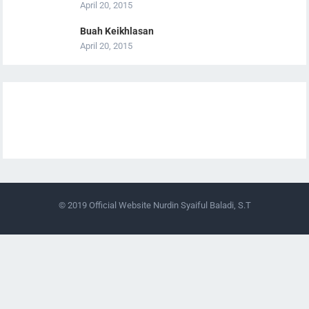
April 20, 2015
Buah Keikhlasan
April 20, 2015
© 2019
Official Website Nurdin Syaiful Baladi, S.T