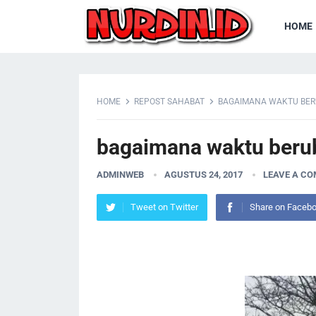
HOME
HOME
REPOST SAHABAT
BAGAIMANA WAKTU BE
bagaimana waktu beru
ADMINWEB
AGUSTUS 24, 2017
LEAVE A C
Tweet on Twitter
Share on Faceb